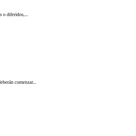
 o diferidos,...
deberán comenzar...