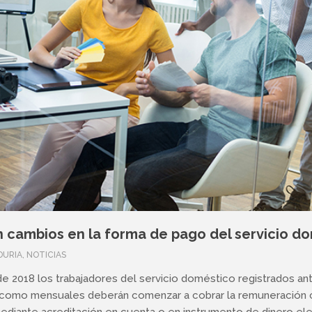
en cambios en la forma de pago del servicio d
DURIA
,
NOTICIAS
il de 2018 los trabajadores del servicio doméstico registrados a
) como mensuales deberán comenzar a cobrar la remuneración
ediante acreditación en cuenta o en instrumento de dinero ele