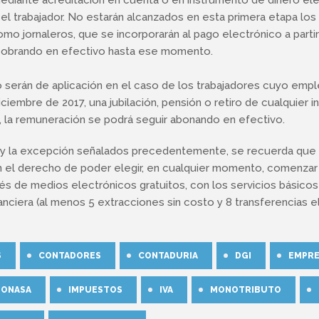
r el trabajador. No estarán alcanzados en esta primera etapa los
omo jornaleros, que se incorporarán al pago electrónico a parti
 cobrando en efectivo hasta ese momento.
o serán de aplicación en el caso de los trabajadores cuyo empl
iciembre de 2017, una jubilación, pensión o retiro de cualquier i
, la remuneración se podrá seguir abonando en efectivo.
s y la excepción señalados precedentemente, se recuerda que
en el derecho de poder elegir, en cualquier momento, comenzar
és de medios electrónicos gratuitos, con los servicios básico
nanciera (al menos 5 extracciones sin costo y 8 transferencias e
S
CONTADORES
CONTADURIA
DGI
EMPR
FONASA
IMPUESTOS
IVA
MONOTRIBUTO