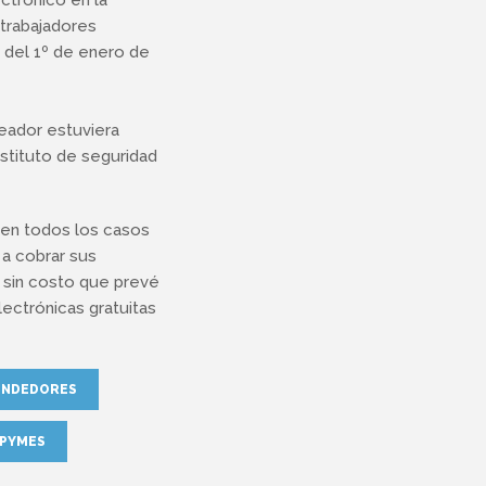
 trabajadores
r del 1º de enero de
eador estuviera
nstituto de seguridad
 en todos los casos
 a cobrar sus
s sin costo que prevé
lectrónicas gratuitas
ENDEDORES
PYMES