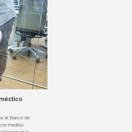
oméstico
nte el Banco de
 con medios
ctrónico en la