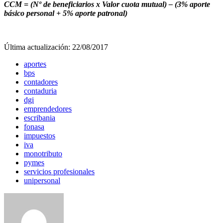
CCM = (Nº de beneficiarios x Valor cuota mutual) – (3% aporte
básico personal + 5% aporte patronal)
Última actualización: 22/08/2017
aportes
bps
contadores
contaduria
dgi
emprendedores
escribania
fonasa
impuestos
iva
monotributo
pymes
servicios profesionales
unipersonal