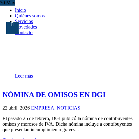
22
18
09
11
27
27
12
09
05
30
Abr
Feb
Mar
Mar
Ene
Ene
Dic
Oct
Sep
May
Inicio
Quiénes somos
Servicios
Novedades
Contacto
Leer más
NÓMINA DE OMISOS EN DGI
22 abril, 2026
EMPRESA
,
NOTICIAS
El pasado 25 de febrero, DGI publicó la nómina de contribuyentes
omisos y morosos de IVA. Dicha nómina incluye a contribuyentes
que presentan incumplimiento graves...