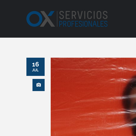
16
JUL