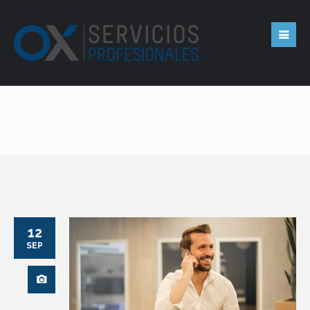
12
SEP