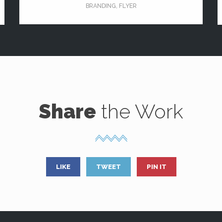
BRANDING
,
FLYER
Share
the Work
LIKE
TWEET
PIN IT