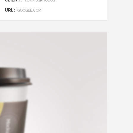
CLIENT:
TOMMUSRHODUS
URL:
GOOGLE.COM