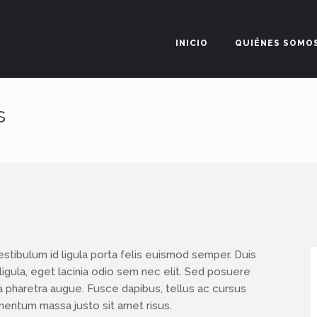
INICIO
QUIÉNES SOMO
s
. Vestibulum id ligula porta felis euismod semper. Duis
ligula, eget lacinia odio sem nec elit. Sed posuere
, a pharetra augue. Fusce dapibus, tellus ac cursus
entum massa justo sit amet risus.